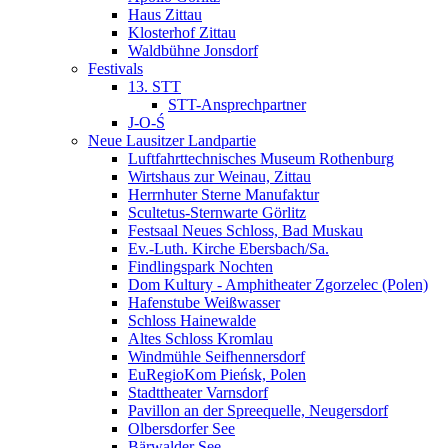
Haus Zittau
Klosterhof Zittau
Waldbühne Jonsdorf
Festivals
13. STT
STT-Ansprechpartner
J-O-Ś
Neue Lausitzer Landpartie
Luftfahrttechnisches Museum Rothenburg
Wirtshaus zur Weinau, Zittau
Herrnhuter Sterne Manufaktur
Scultetus-Sternwarte Görlitz
Festsaal Neues Schloss, Bad Muskau
Ev.-Luth. Kirche Ebersbach/­Sa.
Findlingspark Nochten
Dom Kultury - Amphitheater Zgorzelec (Polen)
Hafenstube Weißwasser
Schloss Hainewalde
Altes Schloss Kromlau
Windmühle Seifhennersdorf
EuRegioKom Pieńsk, Polen
Stadttheater Varnsdorf
Pavillon an der Spreequelle, Neugersdorf
Olbersdorfer See
Bärwalder See