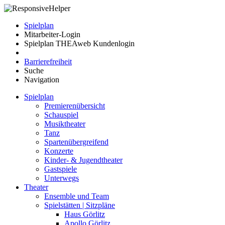
Spielplan
Mitarbeiter-Login
Spielplan THEAweb Kundenlogin
Barrierefreiheit
Suche
Navigation
Spielplan
Premierenübersicht
Schauspiel
Musiktheater
Tanz
Spartenübergreifend
Konzerte
Kinder- & Jugendtheater
Gastspiele
Unterwegs
Theater
Ensemble und Team
Spielstätten | Sitzpläne
Haus Görlitz
Apollo Görlitz