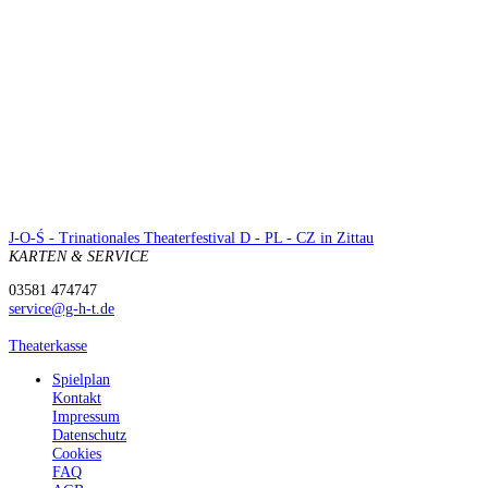
J-O-Ś - Trinationales Theaterfestival D - PL - CZ in Zittau
KARTEN & SERVICE
03581 474747
service@g-h-t.de
Theaterkasse
Spielplan
Kontakt
Impressum
Datenschutz
Cookies
FAQ