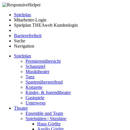
Spielplan
Mitarbeiter-Login
Spielplan THEAweb Kundenlogin
Barrierefreiheit
Suche
Navigation
Spielplan
Premierenübersicht
Schauspiel
Musiktheater
Tanz
Spartenübergreifend
Konzerte
Kinder- & Jugendtheater
Gastspiele
Unterwegs
Theater
Ensemble und Team
Spielstätten | Sitzpläne
Haus Görlitz
Apollo Görlitz