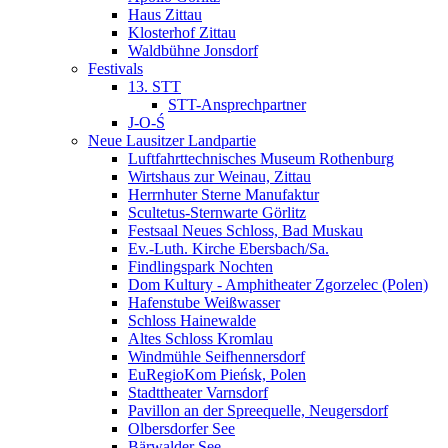
Haus Zittau
Klosterhof Zittau
Waldbühne Jonsdorf
Festivals
13. STT
STT-Ansprechpartner
J-O-Ś
Neue Lausitzer Landpartie
Luftfahrttechnisches Museum Rothenburg
Wirtshaus zur Weinau, Zittau
Herrnhuter Sterne Manufaktur
Scultetus-Sternwarte Görlitz
Festsaal Neues Schloss, Bad Muskau
Ev.-Luth. Kirche Ebersbach/­Sa.
Findlingspark Nochten
Dom Kultury - Amphitheater Zgorzelec (Polen)
Hafenstube Weißwasser
Schloss Hainewalde
Altes Schloss Kromlau
Windmühle Seifhennersdorf
EuRegioKom Pieńsk, Polen
Stadttheater Varnsdorf
Pavillon an der Spreequelle, Neugersdorf
Olbersdorfer See
Bärwalder See