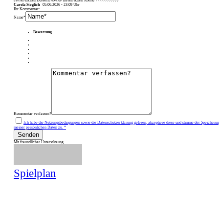
ein herzliches Dankeschön für diesen tollen Abend ????????????
Carola Steglich
05.06.2026 - 23:09 Uhr
Ihr Kommentar:
Name*
Bewertung
Kommentar verfassen?
Ich habe die Nutzungsbedingungen sowie die Datenschutzerklärung gelesen, akzeptiere diese und stimme der Speicheru
meiner persönlichen Daten zu. *
Senden
Mit freundlicher Unterstützung
Spielplan