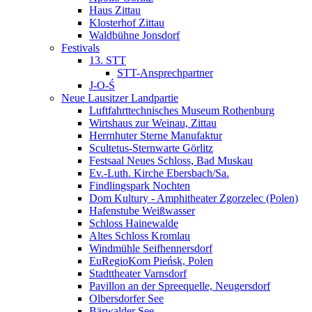
Haus Zittau
Klosterhof Zittau
Waldbühne Jonsdorf
Festivals
13. STT
STT-Ansprechpartner
J-O-Ś
Neue Lausitzer Landpartie
Luftfahrttechnisches Museum Rothenburg
Wirtshaus zur Weinau, Zittau
Herrnhuter Sterne Manufaktur
Scultetus-Sternwarte Görlitz
Festsaal Neues Schloss, Bad Muskau
Ev.-Luth. Kirche Ebersbach/­Sa.
Findlingspark Nochten
Dom Kultury - Amphitheater Zgorzelec (Polen)
Hafenstube Weißwasser
Schloss Hainewalde
Altes Schloss Kromlau
Windmühle Seifhennersdorf
EuRegioKom Pieńsk, Polen
Stadttheater Varnsdorf
Pavillon an der Spreequelle, Neugersdorf
Olbersdorfer See
Bärwalder See