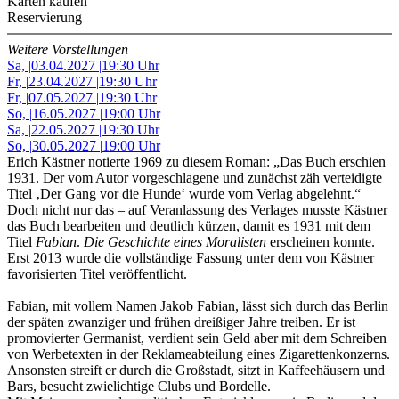
Karten kaufen
Reservierung
Weitere Vorstellungen
Sa,
|
03.04.2027
|
19:30 Uhr
Fr,
|
23.04.2027
|
19:30 Uhr
Fr,
|
07.05.2027
|
19:30 Uhr
So,
|
16.05.2027
|
19:00 Uhr
Sa,
|
22.05.2027
|
19:30 Uhr
So,
|
30.05.2027
|
19:00 Uhr
Erich Kästner notierte 1969 zu diesem Roman: „Das Buch erschien
1931. Der vom Autor vorgeschlagene und zunächst zäh verteidigte
Titel ‚Der Gang vor die Hunde‘ wurde vom Verlag abgelehnt.“
Doch nicht nur das – auf Veranlassung des Verlages musste Kästner
das Buch bearbeiten und deutlich kürzen, damit es 1931 mit dem
Titel
Fabian
.
Die Geschichte eines Moralisten
erscheinen konnte.
Erst 2013 wurde die vollständige Fassung unter dem von Kästner
favorisierten Titel veröffentlicht.
Fabian, mit vollem Namen Jakob Fabian, lässt sich durch das Berlin
der späten zwanziger und frühen dreißiger Jahre treiben. Er ist
promovierter Germanist, verdient sein Geld aber mit dem Schreiben
von Werbetexten in der Reklameabteilung eines Zigarettenkonzerns.
Ansonsten streift er durch die Großstadt, sitzt in Kaffeehäusern und
Bars, besucht zwielichtige Clubs und Bordelle.