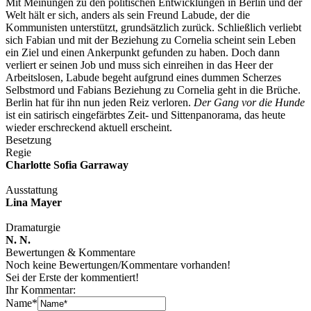
Mit Meinungen zu den politischen Entwicklungen in Berlin und der
Welt hält er sich, anders als sein Freund Labude, der die
Kommunisten unterstützt, grundsätzlich zurück. Schließlich verliebt
sich Fabian und mit der Beziehung zu Cornelia scheint sein Leben
ein Ziel und einen Ankerpunkt gefunden zu haben. Doch dann
verliert er seinen Job und muss sich einreihen in das Heer der
Arbeitslosen, Labude begeht aufgrund eines dummen Scherzes
Selbstmord und Fabians Beziehung zu Cornelia geht in die Brüche.
Berlin hat für ihn nun jeden Reiz verloren.
Der Gang vor die Hunde
ist ein satirisch eingefärbtes Zeit- und Sittenpanorama, das heute
wieder erschreckend aktuell erscheint.
Besetzung
Regie
Charlotte Sofia Garraway
Ausstattung
Lina Mayer
Dramaturgie
N. N.
Bewertungen & Kommentare
Noch keine Bewertungen/­Kommentare vorhanden!
Sei der Erste der kommentiert!
Ihr Kommentar:
Name*