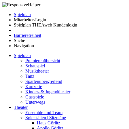
Spielplan
Mitarbeiter-Login
Spielplan THEAweb Kundenlogin
Barrierefreiheit
Suche
Navigation
Spielplan
Premierenübersicht
Schauspiel
Musiktheater
Tanz
Spartenübergreifend
Konzerte
Kinder- & Jugendtheater
Gastspiele
Unterwegs
Theater
Ensemble und Team
Spielstätten | Sitzpläne
Haus Görlitz
Apollo Görlitz