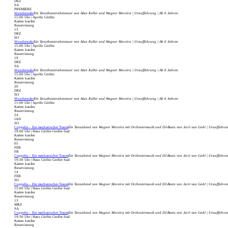
DEZ
SA
PREMIERE
Wunderwahr
Ein Tanztheaterabenteuer von Alan Keller und Wagner Moreira | Uraufführung | Ab 6 Jahren
15:00 Uhr | Apollo Görlitz
Karten kaufen
Reservierung
13
DEZ
SO
Wunderwahr
Ein Tanztheaterabenteuer von Alan Keller und Wagner Moreira | Uraufführung | Ab 6 Jahren
15:00 Uhr | Apollo Görlitz
Karten kaufen
Reservierung
19
DEZ
SA
Wunderwahr
Ein Tanztheaterabenteuer von Alan Keller und Wagner Moreira | Uraufführung | Ab 6 Jahren
15:00 Uhr | Apollo Görlitz
Karten kaufen
Reservierung
20
DEZ
SO
Wunderwahr
Ein Tanztheaterabenteuer von Alan Keller und Wagner Moreira | Uraufführung | Ab 6 Jahren
11:00 Uhr | Apollo Görlitz
Karten kaufen
Reservierung
24
JAN
SO
Coppelia – Ein mechanischer Traum
Ein Tanzabend von Wagner Moreira mit Orchestermusik und DJ-Beats von Jarii van Gohl | Uraufführu
19:00 Uhr | Haus Görlitz Großer Saal
Karten kaufen
Reservierung
05
FEB
FR
Coppelia – Ein mechanischer Traum
Ein Tanzabend von Wagner Moreira mit Orchestermusik und DJ-Beats von Jarii van Gohl | Uraufführu
19:30 Uhr | Haus Görlitz Großer Saal
Karten kaufen
Reservierung
14
FEB
SO
Coppelia – Ein mechanischer Traum
Ein Tanzabend von Wagner Moreira mit Orchestermusik und DJ-Beats von Jarii van Gohl | Uraufführu
15:00 Uhr | Haus Görlitz Großer Saal
Karten kaufen
Reservierung
13
MRZ
SA
Coppelia – Ein mechanischer Traum
Ein Tanzabend von Wagner Moreira mit Orchestermusik und DJ-Beats von Jarii van Gohl | Uraufführu
19:30 Uhr | Haus Görlitz Großer Saal
Karten kaufen
Reservierung