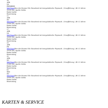
10
APR
SA
PREMIERE
Welt Raum
Tanz den Kosmos! Ein Tanzabend mit intergalaktischer Popmusik. | Uraufführung | Ab 12 Jahren
19:30 Uhr | Apollo Görlitz
Karten kaufen
Reservierung
11
APR
SO
Welt Raum
Tanz den Kosmos! Ein Tanzabend mit intergalaktischer Popmusik. | Uraufführung | Ab 12 Jahren
19:00 Uhr | Apollo Görlitz
Karten kaufen
Reservierung
17
APR
SA
Welt Raum
Tanz den Kosmos! Ein Tanzabend mit intergalaktischer Popmusik. | Uraufführung | Ab 12 Jahren
18:00 Uhr | Apollo Görlitz
Karten kaufen
Reservierung
23
APR
FR
Welt Raum
Tanz den Kosmos! Ein Tanzabend mit intergalaktischer Popmusik. | Uraufführung | Ab 12 Jahren
19:30 Uhr | Apollo Görlitz
Karten kaufen
Reservierung
25
APR
SO
Welt Raum
Tanz den Kosmos! Ein Tanzabend mit intergalaktischer Popmusik. | Uraufführung | Ab 12 Jahren
15:00 Uhr | Apollo Görlitz
Karten kaufen
Reservierung
02
MAI
SO
Welt Raum
Tanz den Kosmos! Ein Tanzabend mit intergalaktischer Popmusik. | Uraufführung | Ab 12 Jahren
18:00 Uhr | Apollo Görlitz
Karten kaufen
Reservierung
KARTEN & SERVICE