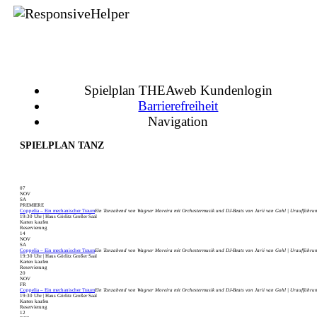
Spielplan THEAweb Kundenlogin
Barrierefreiheit
Navigation
SPIELPLAN TANZ
07
NOV
SA
PREMIERE
Coppelia – Ein mechanischer Traum
Ein Tanzabend von Wagner Moreira mit Orchestermusik und DJ-Beats von Jarii van Gohl | Uraufführu
19:30 Uhr | Haus Görlitz Großer Saal
Karten kaufen
Reservierung
14
NOV
SA
Coppelia – Ein mechanischer Traum
Ein Tanzabend von Wagner Moreira mit Orchestermusik und DJ-Beats von Jarii van Gohl | Uraufführu
19:30 Uhr | Haus Görlitz Großer Saal
Karten kaufen
Reservierung
20
NOV
FR
Coppelia – Ein mechanischer Traum
Ein Tanzabend von Wagner Moreira mit Orchestermusik und DJ-Beats von Jarii van Gohl | Uraufführu
19:30 Uhr | Haus Görlitz Großer Saal
Karten kaufen
Reservierung
12