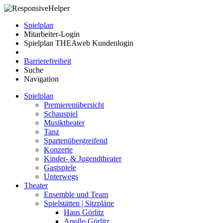
Spielplan
Mitarbeiter-Login
Spielplan THEAweb Kundenlogin
Barrierefreiheit
Suche
Navigation
Spielplan
Premierenübersicht
Schauspiel
Musiktheater
Tanz
Spartenübergreifend
Konzerte
Kinder- & Jugendtheater
Gastspiele
Unterwegs
Theater
Ensemble und Team
Spielstätten | Sitzpläne
Haus Görlitz
Apollo Görlitz