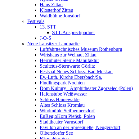
Haus Zittau
Klosterhof Zittau
Waldbühne Jonsdorf
Festivals
13. STT
STT-Ansprechpartner
J-O-Ś
Neue Lausitzer Landpartie
Luftfahrttechnisches Museum Rothenburg
Wirtshaus zur Weinau, Zittau
Herrnhuter Sterne Manufaktur
Scultetus-Sternwarte Görlitz
Festsaal Neues Schloss, Bad Muskau
Ev.-Luth. Kirche Ebersbach/­Sa.
Findlingspark Nochten
Dom Kultury - Amphitheater Zgorzelec (Polen)
Hafenstube Weißwasser
Schloss Hainewalde
Altes Schloss Kromlau
Windmühle Seifhennersdorf
EuRegioKom Pieńsk, Polen
Stadttheater Varnsdorf
Pavillon an der Spreequelle, Neugersdorf
Olbersdorfer See
Bärwalder See