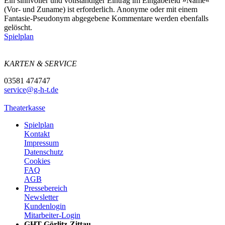
Ein sinnvoller und vollständiger Eintrag im Eingabefeld »Name«
(Vor- und Zuname) ist erforderlich. Anonyme oder mit einem
Fantasie-Pseudonym abgegebene Kommentare werden ebenfalls
gelöscht.
Spielplan
KARTEN & SERVICE
03581 474747
service@g-h-t.de
Theaterkasse
Spielplan
Kontakt
Impressum
Datenschutz
Cookies
FAQ
AGB
Pressebereich
Newsletter
Kundenlogin
Mitarbeiter-Login
GHT Görlitz-Zittau