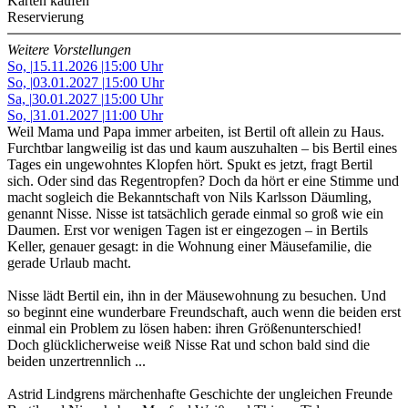
Karten kaufen
Reservierung
Weitere Vorstellungen
So,
|
15.11.2026
|
15:00 Uhr
So,
|
03.01.2027
|
15:00 Uhr
Sa,
|
30.01.2027
|
15:00 Uhr
So,
|
31.01.2027
|
11:00 Uhr
Weil Mama und Papa immer arbeiten, ist Bertil oft allein zu Haus.
Furchtbar langweilig ist das und kaum auszuhalten – bis Bertil eines
Tages ein ungewohntes Klopfen hört. Spukt es jetzt, fragt Bertil
sich. Oder sind das Regentropfen? Doch da hört er eine Stimme und
macht sogleich die Bekanntschaft von Nils Karlsson Däumling,
genannt Nisse. Nisse ist tatsächlich gerade einmal so groß wie ein
Daumen. Erst vor wenigen Tagen ist er eingezogen – in Bertils
Keller, genauer gesagt: in die Wohnung einer Mäusefamilie, die
gerade Urlaub macht.
Nisse lädt Bertil ein, ihn in der Mäusewohnung zu besuchen. Und
so beginnt eine wunderbare Freundschaft, auch wenn die beiden erst
einmal ein Problem zu lösen haben: ihren Größenunterschied!
Doch glücklicherweise weiß Nisse Rat und schon bald sind die
beiden unzertrennlich ...
Astrid Lindgrens märchenhafte Geschichte der ungleichen Freunde