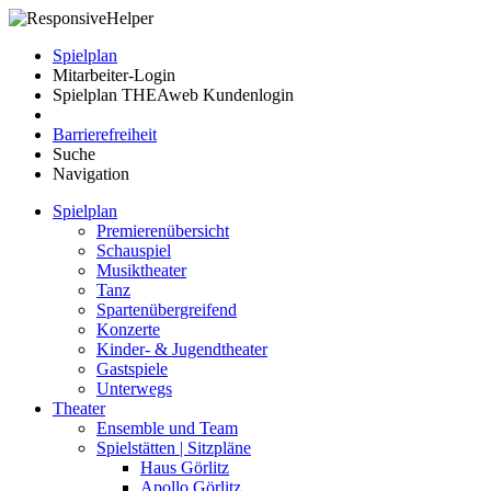
Spielplan
Mitarbeiter-Login
Spielplan THEAweb Kundenlogin
Barrierefreiheit
Suche
Navigation
Spielplan
Premierenübersicht
Schauspiel
Musiktheater
Tanz
Spartenübergreifend
Konzerte
Kinder- & Jugendtheater
Gastspiele
Unterwegs
Theater
Ensemble und Team
Spielstätten | Sitzpläne
Haus Görlitz
Apollo Görlitz