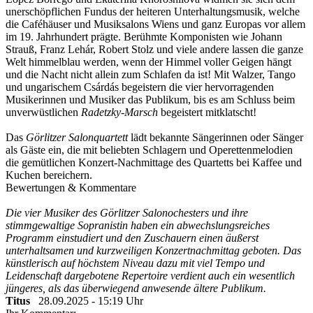
unerschöpflichen Fundus der heiteren Unterhaltungsmusik, welche
die Caféhäuser und Musiksalons Wiens und ganz Europas vor allem
im 19. Jahrhundert prägte. Berühmte Komponisten wie Johann
Strauß, Franz Lehár, Robert Stolz und viele andere lassen die ganze
Welt himmelblau werden, wenn der Himmel voller Geigen hängt
und die Nacht nicht allein zum Schlafen da ist! Mit Walzer, Tango
und ungarischem Csárdás begeistern die vier hervorragenden
Musikerinnen und Musiker das Publikum, bis es am Schluss beim
unverwüstlichen
Radetzky-Marsch
begeistert mitklatscht!
Das
Görlitzer Salonquartett
lädt bekannte Sängerinnen oder Sänger
als Gäste ein, die mit beliebten Schlagern und Operettenmelodien
die gemütlichen Konzert-Nachmittage des Quartetts bei Kaffee und
Kuchen bereichern.‎
Bewertungen & Kommentare
Die vier Musiker des Görlitzer Salonochesters und ihre
stimmgewaltige Sopranistin haben ein abwechslungsreiches
Programm einstudiert und den Zuschauern einen äußerst
unterhaltsamen und kurzweiligen Konzertnachmittag geboten. Das
künstlerisch auf höchstem Niveau dazu mit viel Tempo und
Leidenschaft dargebotene Repertoire verdient auch ein wesentlich
jüngeres, als das überwiegend anwesende ältere Publikum.
Titus
28.09.2025 - 15:19 Uhr