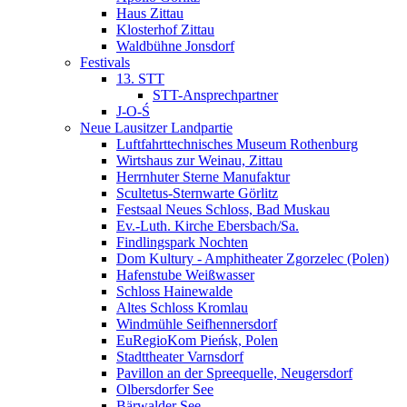
Haus Zittau
Klosterhof Zittau
Waldbühne Jonsdorf
Festivals
13. STT
STT-Ansprechpartner
J-O-Ś
Neue Lausitzer Landpartie
Luftfahrttechnisches Museum Rothenburg
Wirtshaus zur Weinau, Zittau
Herrnhuter Sterne Manufaktur
Scultetus-Sternwarte Görlitz
Festsaal Neues Schloss, Bad Muskau
Ev.-Luth. Kirche Ebersbach/­Sa.
Findlingspark Nochten
Dom Kultury - Amphitheater Zgorzelec (Polen)
Hafenstube Weißwasser
Schloss Hainewalde
Altes Schloss Kromlau
Windmühle Seifhennersdorf
EuRegioKom Pieńsk, Polen
Stadttheater Varnsdorf
Pavillon an der Spreequelle, Neugersdorf
Olbersdorfer See
Bärwalder See