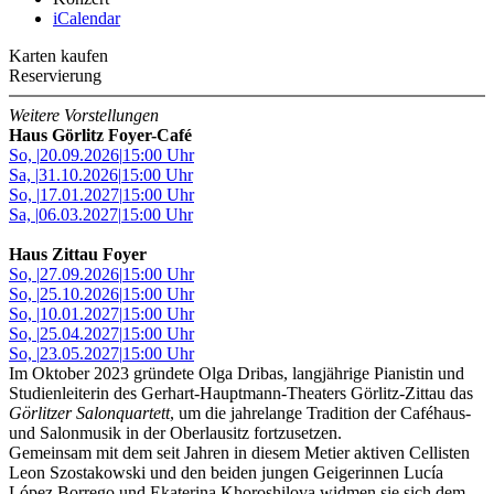
iCalendar
Karten kaufen
Reservierung
Weitere Vorstellungen
Haus Görlitz Foyer-Café
So,
|
20.09.2026
|
15:00 Uhr
Sa,
|
31.10.2026
|
15:00 Uhr
So,
|
17.01.2027
|
15:00 Uhr
Sa,
|
06.03.2027
|
15:00 Uhr
Haus Zittau Foyer
So,
|
27.09.2026
|
15:00 Uhr
So,
|
25.10.2026
|
15:00 Uhr
So,
|
10.01.2027
|
15:00 Uhr
So,
|
25.04.2027
|
15:00 Uhr
So,
|
23.05.2027
|
15:00 Uhr
Im Oktober 2023 gründete Olga Dribas, langjährige Pianistin und
Studienleiterin des Gerhart-Hauptmann-Theaters Görlitz-Zittau das
Görlitzer Salonquartett
, um die jahrelange Tradition der Caféhaus-
und Salonmusik in der Oberlausitz fortzusetzen.
Gemeinsam mit dem seit Jahren in diesem Metier aktiven Cellisten
Leon Szostakowski und den beiden jungen Geigerinnen Lucía
López Borrego und Ekaterina Khoroshilova widmen sie sich dem