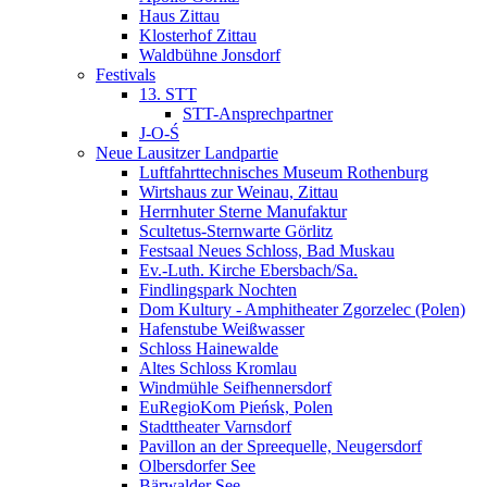
Haus Zittau
Klosterhof Zittau
Waldbühne Jonsdorf
Festivals
13. STT
STT-Ansprechpartner
J-O-Ś
Neue Lausitzer Landpartie
Luftfahrttechnisches Museum Rothenburg
Wirtshaus zur Weinau, Zittau
Herrnhuter Sterne Manufaktur
Scultetus-Sternwarte Görlitz
Festsaal Neues Schloss, Bad Muskau
Ev.-Luth. Kirche Ebersbach/­Sa.
Findlingspark Nochten
Dom Kultury - Amphitheater Zgorzelec (Polen)
Hafenstube Weißwasser
Schloss Hainewalde
Altes Schloss Kromlau
Windmühle Seifhennersdorf
EuRegioKom Pieńsk, Polen
Stadttheater Varnsdorf
Pavillon an der Spreequelle, Neugersdorf
Olbersdorfer See
Bärwalder See