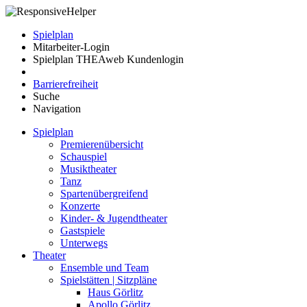
Spielplan
Mitarbeiter-Login
Spielplan THEAweb Kundenlogin
Barrierefreiheit
Suche
Navigation
Spielplan
Premierenübersicht
Schauspiel
Musiktheater
Tanz
Spartenübergreifend
Konzerte
Kinder- & Jugendtheater
Gastspiele
Unterwegs
Theater
Ensemble und Team
Spielstätten | Sitzpläne
Haus Görlitz
Apollo Görlitz