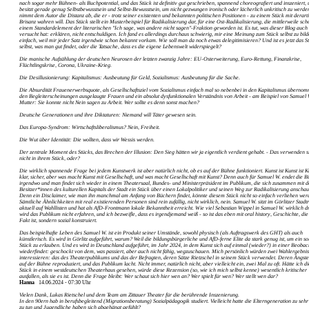
nach sogar mehr Bühnen- als Buchpotential, und das Stück ist definitiv gut geschrieben, spannend choreografiert und inszeniert,
besitzt gerade genug Selbstbewusstsein und Selbst-Bewusstsein, um nicht gezwungen ironisch oder lächerlich unkritisch zu werd
nimmt dem Autor die Distanz ab, die er - trotz seiner existenten und bekannten politischen Positionen - zu einem Stück mit derart
Brisanz wahren will. Das Stück stellt ein Musterbeispiel für Radikalisierung dar, für eine Ost-Radikalisierung, die mittlerweile scho
einem Standardelement der literarischen "Ich sage, was andere nicht sagen"-Fraktion geworden ist. Es tut, was dieser Blog auch
versucht hat: erklären, nicht entschuldigen. Ich fand es allerdings durchaus schwierig, mir eine Meinung zum Stück selbst zu bild
einfach, weil mir jeder Satz irgendwie schon bekannt vorkam. Wie soll man da noch etwas delegitimisieren? Und ist es jetzt das S
selbst, was man gut findet, oder die Tatsache, dass es die eigene Lebenswelt widerspiegelt?
Die manische Aufzählung der deutschen Neurosen der letzten zwanzig Jahre: EU-Osterweiterung, Euro-Rettung, Finanzkrise,
Flüchtlingskrise, Corona, Ukraine-Krieg.
Die Desillusionierung: Kapitalismus: Ausbeutung für Geld, Sozialismus: Ausbeutung für die Sache.
Die Absurdität Frauenerwerbsquote, als Gesellschaftsziel vom Sozialismus einfach mal so nebenbei in den Kapitalismus übernom
den Begleiterscheinungen ausgelaugte Frauen und ein absolut dysfunktionalen Verständnis von Arbeit - am Beispiel von Samuel 
Mutter: Sie konnte nicht Nein sagen zu Arbeit. Wer sollte es denn sonst machen?
Deutsche Generationen und ihre Diktaturen: Niemand will Täter gewesen sein.
Das Europa-Syndrom: Wirtschaftsliberalismus? Nein, Freiheit.
Die Wut über Identität: Die wollten, dass wir Wessis werden.
Der zentrale Moment des Stücks, das Brechen der Illusion: Den Sieg hätten wir ja eigentlich verdient gehabt. - Das verwenden s
nicht in ihrem Stück, oder?
Die wirklich spannende Frage bei jedem Kunstwerk ist aber natürlich nicht, ob es auf der Bühne funktioniert. Kunst ist Kunst ist K
klar, sicher, aber was macht Kunst mit Gesellschaft, und was macht Gesellschaft mit Kunst? Denn auch für Samuel W. endet die 
irgendwo und man findet sich wieder in einem Theatersaal, Bundes- und Ministerpräsident im Publikum, die sich zusammen mit 
Besitzer*innen des kulturellen Kapitals der Stadt ein Stück über einen Lokalpolitiker und seinen Weg zur Radikalisierung anscha
Denn ein Disclaimer, wie man ihn manchmal am Anfang von Büchern findet, könnte diesem Stück nicht so einfach verliehen wer
Sämtliche Ähnlichkeiten mit real existierenden Personen sind rein zufällig, nicht wirklich, nein. Samuel W. sitzt im Görlitzer Stadtra
aktuell auf Wahllisten und hat als AfD-Frontmann lokale Bekanntheit erreicht. Wie viel Sebastian Wippel in Samuel W. wirklich dr
wird das Publikum nicht erfahren, und ich bezweifle, dass es irgendjemand weiß - so ist das eben mit oral history, Geschichte, die
Fakt ist, sondern sozial konstruiert.
Das beispielhafte Leben des Samuel W. ist ein Produkt seiner Umstände, sowohl physisch (als Auftragswerk des GHT) als auch
künstlerisch. Es wird in Görlitz aufgeführt, warum? Weil die bildungsbürgerliche und AfD-ferne Elite da stark genug ist, um ein so
Stück zu erlauben. Und es wird in Deutschland aufgeführt, im Jahr 2024, in dem Kunst sich auf einmal (wieder?) in einer Beobac
wiederfindet: geschockt von dem, was passiert, aber auch nicht fähig, wegzuschauen. Mich persönlich würden zwei Wahlergebni
interessieren: das des Theaterpublikums und das der Befragten, deren Sätze Rietzschel in seinem Stück verwendet. Deren Ängst
auf der Bühne reproduziert, und das Publikum lacht. Nicht immer, natürlich nicht, aber vielleicht ein, zwei Mal zu oft. Hätte ich d
Stück in einem westdeutschen Theaterhaus gesehen, würde diese Rezension (so, wie ich mich selbst kenne) wesentlich kritischer
ausfallen, als sie es ist. Denn die Frage bleibt: Wer schaut sich hier wen an? Wer spielt für wen? Wer stellt wen dar?
Hanna
14.06.2024 - 07:30 Uhr
Vielen Dank, Lukas Rietschel und dem Team am Zittauer Theater für die berührende Inszenierung.
In den 90ern hab in berufsbegleitend (Migrationsberatung) Sozialpädagogik studiert. Vielleicht hatte die Elterngeneration zu sehr
zu tun und Jugendliche haben sich abgehängt gefühlt?