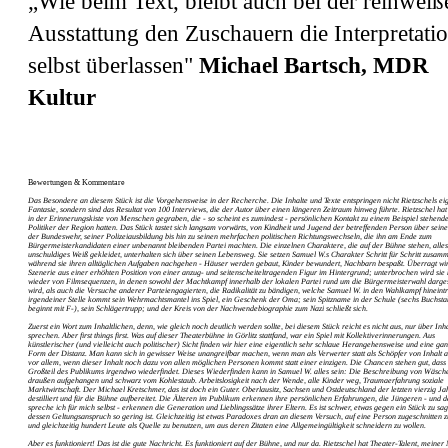
„Wie beim Text, bleibt auch bei der reinweiß
Ausstattung den Zuschauern die Interpretati
selbst überlassen"
Michael Bartsch, MDR
Kultur
Bewertungen & Kommentare
Das Besondere an diesem Stück ist die Vorgehensweise in der Recherche. Die Inhalte und Texte entspringen nicht Rietzschels ei
Fantasie, sondern sind das Resultat von 100 Interviews, die der Autor über einen längeren Zeitraum hinweg führte. Rietzschel hat 
in der Erinnerungskiste von Menschen gegraben, die - so scheint es zumindest - persönlichen Kontakt zu einem Beispiel stehend
Politiker der Region hatten. Das Stück tastet sich langsam vorwärts, von Kindheit und Jugend der betreffenden Person über seine 
der Bundeswehr, seiner Polizeiausbildung bis hin zu seinen mehrfachen politischen Richtungswechseln, die ihn am Ende zum
Bürgermeisterkandidaten einer unbenannt bleibenden Partei machten. Die einzelnen Charaktere, die auf der Bühne stehen, alles
unschuldiges Weiß gekleidet, unterhalten sich über seinen Lebensweg. Sie setzen Samuel W.s Charakter Schritt für Schritt zusam
während sie ihren alltäglichen Aufgaben nachgehen - Häuser werden gebaut, Kinder bewundert, Nachbarn bespaßt. Überragt wir
Szenerie aus einer erhöhten Position von einer anzug- und seitenscheiteltragenden Figur im Hintergrund; unterbrochen wird sie 
wieder von Filmsequenzen, in denen sowohl der Machtkampf innerhalb der lokalen Partei rund um die Bürgermeisterwahl darges
wird, als auch die Versuche anderer Parteiengagierten, die Radikalität zu bändigen, welche Samuel W. in den Wahlkampf hineintr
irgendeiner Stelle kommt sein Wehrmachtsmantel ins Spiel, ein Geschenk der Oma; sein Spitzname in der Schule (sechs Buchsta
beginnt mit F-), sein Schlägertrupp; und der Kreis von der Nachwendebiographie zum Nazi schließt sich.
Zuerst ein Wort zum Inhaltlichen, denn, wie gleich noch deutlich werden sollte, bei diesem Stück reicht es nicht aus, nur über Inha
sprechen. Aber first things first. Was auf dieser Theaterbühne in Görlitz stattfand, war ein Spiel mit Kollektiverinnerungen. Aus
künstlerischer (und vielleicht auch politischer) Sicht finden wir hier eine eigentlich sehr schlaue Herangehensweise und eine ga
Form der Distanz. Man kann sich in gewisser Weise unangreifbar machen, wenn man als Verwerter statt als Schöpfer von Inhalt auf
vor allem, wenn dieser Inhalt noch dazu von allen möglichen Personen kommt statt einer einzigen. Die Chancen stehen gut, dass 
Großteil des Publikums irgendwo wiederfindet. Dieses Wiederfinden kann in Samuel W. alles sein: Die Beschreibung von Wäsch
draußen aufgehangen und schwarz vom Kohlestaub. Arbeitslosigkeit nach der Wende, alle Kinder weg, Traumaerfahrung soziale
Marktwirtschaft. Der Michael Kretschmer, das ist doch ein Guter. Oberlausitz, Sachsen und Ostdeutschland der letzten vierzig Ja
destilliert und für die Bühne aufbereitet. Die Älteren im Publikum erkennen ihre persönlichen Erfahrungen, die Jüngeren - und d
spreche ich für mich selbst - erkennen die Generation und Lieblingssätze ihrer Eltern. Es ist schwer, etwas gegen ein Stück zu sa
dessen Geltungsanspruch so gering ist. Gleichzeitig ist etwas Paradoxes dran an diesem Versuch, auf eine Person zugeschnitten z
und gleichzeitig hundert Leute als Quelle zu benutzen, um aus deren Zitaten eine Allgemeingültigkeit schneidern zu wollen.
Aber es funktioniert! Das ist die gute Nachricht. Es funktioniert auf der Bühne, und nur da. Rietzschel hat Theater-Talent, meine