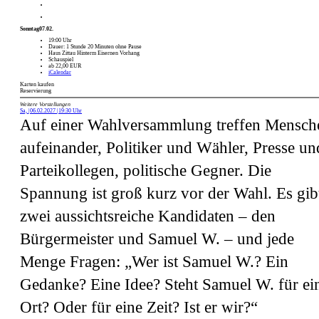
Sonntag
07.02.
19:00 Uhr
Dauer: 1 Stunde 20 Minuten ohne Pause
Haus Zittau Hinterm Eisernen Vorhang
Schauspiel
ab 22,00 EUR
iCalendar
Karten kaufen
Reservierung
Weitere Vorstellungen
Sa,
|
06.02.2027
|
19:30 Uhr
Auf einer Wahlversammlung treffen Mensch
aufeinander, Politiker und Wähler, Presse un
Parteikollegen, politische Gegner. Die
Spannung ist groß kurz vor der Wahl. Es gib
zwei aussichtsreiche Kandidaten – den
Bürgermeister und Samuel W. – und jede
Menge Fragen: „Wer ist Samuel W.? Ein
Gedanke? Eine Idee? Steht Samuel W. für ei
Ort? Oder für eine Zeit? Ist er wir?“