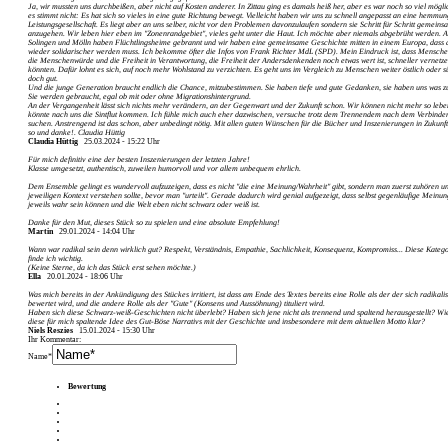
Ja, wir mussten uns durchbeißen, aber nicht auf Kosten anderer. In Zittau ging es damals heiß her, aber es war noch so viel mögl
es stimmt nicht: Es hat sich so vieles in eine gute Richtung bewegt. Vielleicht haben wir uns zu schnell angepasst an eine hemmun
Leistungsgesellschaft. Es liegt aber an uns selber, nicht vor den Problemen davonzulaufen sondern sie Schritt für Schritt gemeins
anzugehen. Wir leben hier eben im "Zonenrandgebiet", vieles geht unter die Haut. Ich möchte aber niemals abgebrüht werden. A
Solingen und Mölln haben Flüchtlingsheime gebrannt und wir haben eine gemeinsame Geschichte mitten in einem Europa, dass 
wieder solidarischer werden muss. Ich bekomme öfter die Infos von Frank Richter MdL (SPD). Mein Eindruck ist, dass Mensch
die Menschenwürde und die Freiheit in Verantwortung, die Freiheit der Andersdenkenden noch etwas wert ist, schneller vernetz
könnten. Dafür lohnt es sich, auf noch mehr Wohlstand zu verzichten. Es geht uns im Vergleich zu Menschen weiter östlich oder s
doch gut.
Und die junge Generation braucht endlich die Chance, mitzubestimmen. Sie haben tiefe und gute Gedanken, sie haben uns was z
Sie werden gebraucht, egal ob mit oder ohne Migrationshintergrund.
An der Vergangenheit lässt sich nichts mehr verändern, an der Gegenwart und der Zukunft schon. Wir können nicht mehr so leben
könnte nach uns die Sintflut kommen. Ich fühle mich auch eher dazwischen, versuche trotz dem Trennendem nach dem Verbinde
suchen. Anstrengend ist das schon, aber unbedingt nötig. Mit allen guten Wünschen für die Bücher und Inszenierungen in Zukunft
so und danke!. Claudia Hüttig
Claudia Hüttig
25.03.2024 - 15:22 Uhr
Für mich definitiv eine der besten Inszenierungen der letzten Jahre!
Klasse umgesetzt, authentisch, zuweilen humorvoll und vor allem unbequem ehrlich.
Dem Ensemble gelingt es wundervoll aufzuzeigen, dass es nicht "die eine Meinung/­Wahrheit" gibt, sondern man zuerst zuhören u
jeweiligen Kontext verstehen sollte, bevor man "urteilt". Gerade dadurch wird genial aufgezeigt, dass selbst gegenläufige Meinu
jeweils wahr sein können und die Welt eben nicht schwarz oder weiß ist.
Danke für den Mut, dieses Stück so zu spielen und eine absolute Empfehlung!
Martin
29.01.2024 - 14:04 Uhr
Wann war radikal sein denn wirklich gut? Respekt, Verständnis, Empathie, Sachlichkeit, Konsequenz, Kompromiss... Diese Kateg
finde ich wichtig.
(Keine Sterne, da ich das Stück erst sehen möchte.)
Ella
20.01.2024 - 18:06 Uhr
Was mich bereits in der Ankündigung des Stückes irritiert, ist dass am Ende des Textes bereits eine Rolle als der der sich radikalis
bewertet wird, und die andere Rolle als der "Gute" (Konsens und Aussöhnung) tituliert wird.
Haben sich diese Schwarz-weiß-Geschichten nicht überlebt? Haben sich jene nicht als trennend und spaltend herausgestellt? W
diese für mich spaltende Idee des Gut-Böse Narrativs mit der Geschichte und insbesondere mit dem aktuellen Motto klar?
Niels Reszies
15.01.2024 - 15:30 Uhr
Ihr Kommentar:
Name*
Bewertung